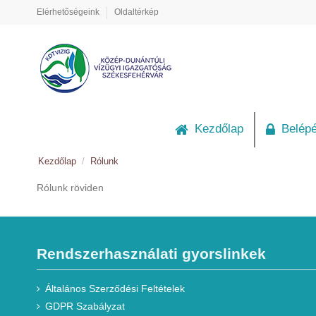
Elérhetőségeink
Oldaltérkép
Kezdőlap
Belép
Kezdőlap
Rólunk
Rólunk röviden
Rendszerhasználati gyorslinkek
Általános Szerződési Feltételek
GDPR Szabályzat