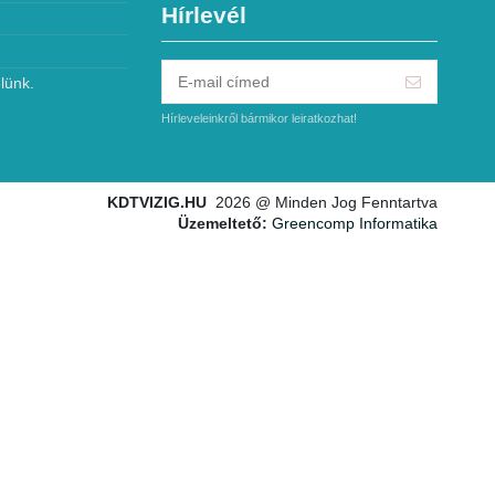
Hírlevél
lünk.
Hírleveleinkről bármikor leiratkozhat!
KDTVIZIG.HU
2026 @ Minden Jog Fenntartva
Üzemeltető:
Greencomp Informatika