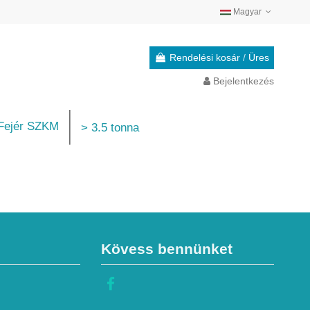
Magyar
Rendelési kosár
/
Üres
Bejelentkezés
ejér SZKM
> 3.5 tonna
Kövess bennünket